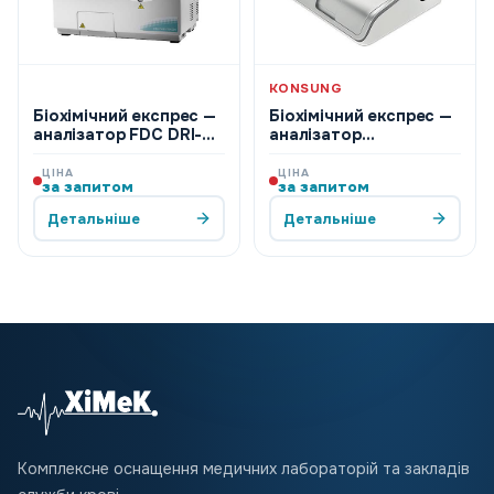
KONSUNG
Біохімічний експрес —
Біохімічний експрес —
аналізатор FDC DRI-
аналізатор
CHEM NX 500,
Compass2000-1,
FUJIFILM
Konsung
ЦІНА
ЦІНА
за запитом
за запитом
Детальніше
Детальніше
Комплексне оснащення медичних лабораторій та закладів