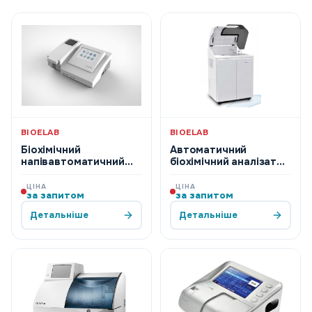
BIOELAB
BIOELAB
Біохімічний
Автоматичний
напівавтоматичний
біохімічний аналізатор
аналізатор ES-100P,
ES-200
Bioelab, КНР
ЦІНА
ЦІНА
за запитом
за запитом
Детальніше
Детальніше