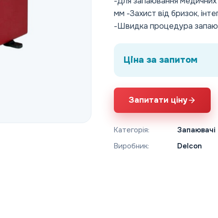
-Для запаювання медичних 
мм -Захист від бризок, інт
-Швидка процедура запаюв
Ціна за запитом
Запитати ціну
Категорія:
Запаювачі 
Виробник:
Delcon