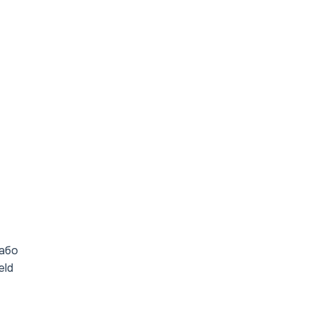
 або
eld