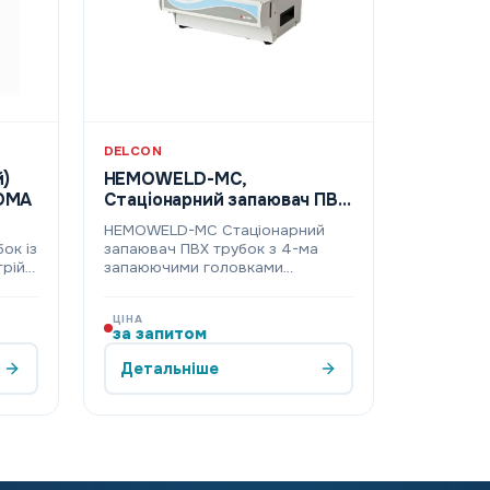
DELCON
)
HEMOWELD-MC,
ПВХ трубок ROMA
Стаціонарний запаювач ПВХ
трубок
HEMOWELD-MC Стаціонарний
ок із
запаювач ПВХ трубок з 4-ма
рій
запаюючими головками
Автономна активація ко…
ЦІНА
за запитом
Детальніше