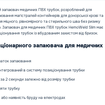
й запаювач медичних ПВХ трубок, розроблений для
вання магістралей контейнерів для донорської крові та
 міцного, рівномірного та стерильного шва без ризику
ю. Запаювач для медичних ПВХ трубок HemoWeld Slim має
ціонування трубок із вбудованим захистом від бризок.
аціонарного запаювача для медичних
чаток запаювання
 інтегрований в систему позиціонування трубки
за 2 секунди залежно від розміру трубки
ляти трубку
ь або наявність бруду на електродах