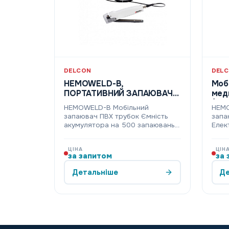
DELCON
DEL
HEMOWELD-B,
Моб
ПОРТАТИВНИЙ ЗАПАЮВАЧ
медични
МЕДИЧНИХ ПВХ ТРУБОК
(HE
HEMOWELD-B Мобільний
HEMO
запаювач ПВХ трубок Ємність
запа
акумулятора на 500 запаювань.
Елек
Можливість запаю…
типу
ЦІНА
ЦІН
за запитом
за 
Детальніше
Де