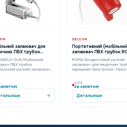
CON
DELCON
ільний запаювач для
Портативний (мобільний
х ПВХ трубок
запаювач 
MOWELD-GUN)
WELD-GUN Мобільний
ROMA Бездротовий ручний
ювач ПВХ трубок
запаювач для медичних труб
тронний ручний запаювач
зарядним пристроєм -Прист
 пістолет. Запаюванн…
підходить …
А
ЦІНА
запитом
за запитом
тальніше
Детальніше