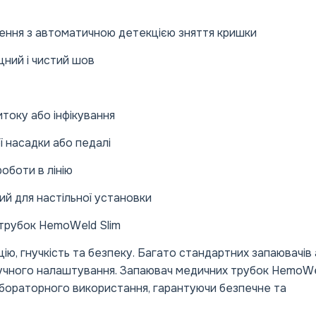
щення з автоматичною детекцією зняття кришки
цний і чистий шов
итоку або інфікування
ї насадки або педалі
оботи в лінію
ий для настільної установки
 трубок HemoWeld Slim
ію, гнучкість та безпеку. Багато стандартних запаювачів
ручного налаштування. Запаювач медичних трубок HemoW
лабораторного використання, гарантуючи безпечне та