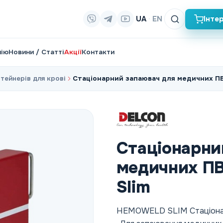
UA
·
EN
Інте
нію
Новини / Статті
Акції
Контакти
тейнерів для крові
Стаціонарний запаювач для медичних П
Стаціонарни
медичних П
Slim
HEMOWELD SLIM Стаціонар