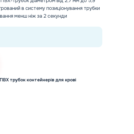
ПВХ-трубок діаметром від 2,7 мм до 5,9
егрований в систему позиціонування трубки
ання менш ніж за 2 секунди
ПВХ трубок контейнерів для крові