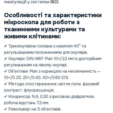
маніпуляцій у системах
ISCI
.
Особливості та характеристики
мікроскопа для роботи з
тканинними культурами та
живими клітинами:
✔ Тринокулярна головка з нахилом 45° та
регульованими положеннями для окулярів.
✔ Окуляри: DIN HWF Plan 10×/22 мм із діоптрійним
регулюванням на лівому окулярі.
✔ Об’єктиви: Plan з корекцією на нескінченність —
10×/0.25, 20×/0.40, 40×/0.60 IOS.
✔ Методи спостереження: світле поле, фазовий
контраст, флуоресценція.
✔ Конденсор: N.A. 0,30 з ірисовою діафрагмою,
робоча відстань 72 мм.
✔ Револьвер: на 5 об’єктивів.